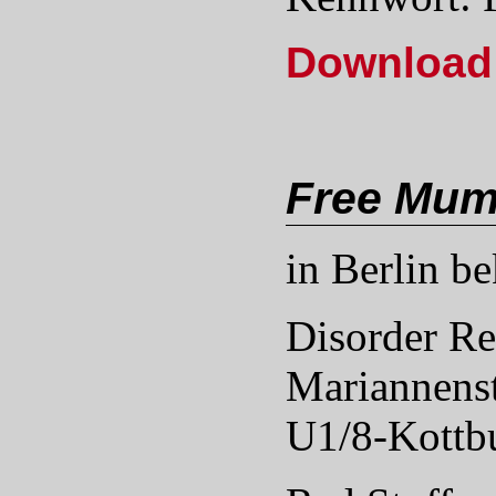
Download 
Free Mum
in Berlin b
Disorder R
Mariannenst
U1/8-Kottbu