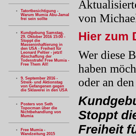
Aktualisier
Tatortbesichtigung -
von Michael
Warum Mumia Abu-Jamal
frei sein sollte
Hier zum 
Kundgebung Samstag,
29. Oktober 2016 15:00 -
Stoppt die
Masseninhaftierung in
den USA - Freiheit für
Wer diese Br
Leonard Peltier - jetzt!
Abschaffung der
Todesstrafe! Free Mumia -
haben möcht
Free Them All!
oder an de
9. September 2016 -
Streik- und Aktionstag
von Gefangenen gegen
die Sklaverei in den USA
Kundgebu
Posters von Seth
Topocman über die
Stoppt di
Nichtbehandlung von
Mumia
Freiheit f
Free Mumia -
Wandzeitung 2015